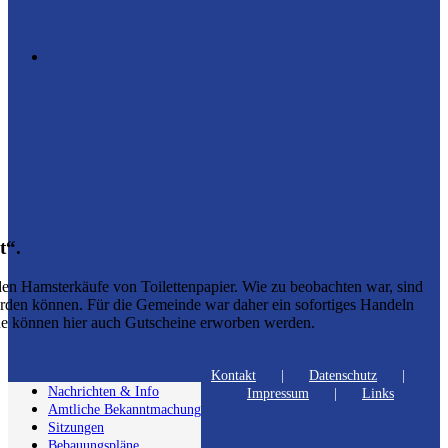
t“.
en Hamsterkäufe von Toilettenpapier. Wie zu beobachten war, sind
werden können. Für die Gemeinde war daher ein sofortiges Handeln
ne können hier auch Gutscheine erworben werden.
Kontakt
Datenschutz
Nachrichten & Info
Impressum
Links
Amtliche Bekanntmachung
Sitzungen
Bebauungspläne