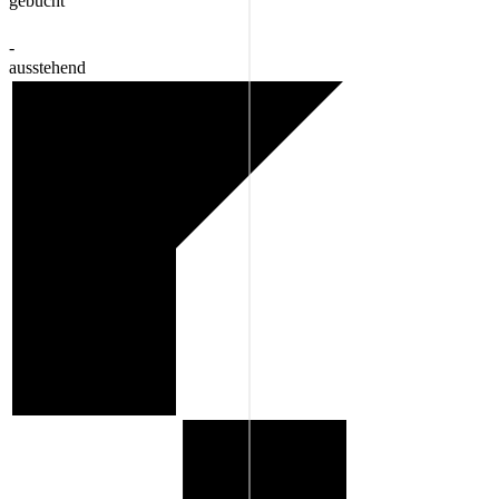
gebucht
-
ausstehend