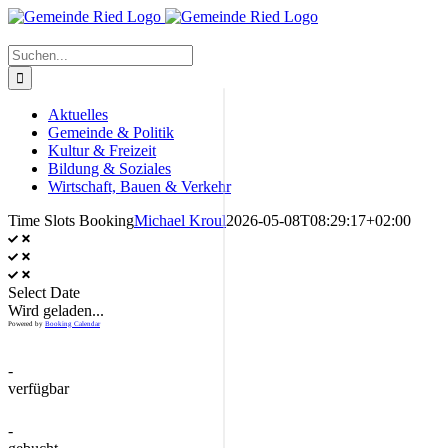
Zum
Inhalt
springen
Suche
nach:
Aktuelles
Gemeinde & Politik
Kultur & Freizeit
Bildung & Soziales
Wirtschaft, Bauen & Verkehr
Time Slots Booking
Michael Kroul
2026-05-08T08:29:17+02:00
Select Date
Wird geladen...
Powered by
Booking Calendar
-
verfügbar
-