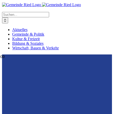
Suche
nach:
Aktuelles
Gemeinde & Politik
Kultur & Freizeit
Bildung & Soziales
Wirtschaft, Bauen & Verkehr
:00