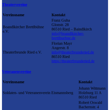
Theatervereine
Vereinsname
Kontakt
Franz Guha
Glonstr. 28
Boandlkircher Brettlbühne
86510 Ried – Baindlkirch
e.V.
info@boandlkircher-
brettlbuehne.de
Florian Mayr
Angerstr. 8
Theaterfreunde Ried e.V.
info@theaterfreunderied.de
86510 Ried
https://theaterfreunderied.de
Veteranenvereine
Vereinsname
Kontakt
Johann Wittmann
Soldaten- und Veteranenverein Eismannsberg
Holzburg 11 A
86510 Ried
Robert Oswald
Bachernstr. 4