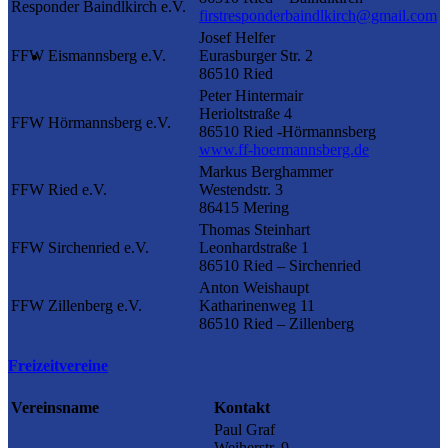
Responder Baindlkirch e.V.
firstresponderbaindlkirch@gmail.com
Josef Helfer
FFW Eismannsberg e.V.
Eurasburger Str. 2
86510 Ried
Peter Hintermair
Herioltstraße 4
FFW Hörmannsberg e.V.
86510 Ried -Hörmannsberg
www.ff-hoermannsberg.de
Markus Berghammer
FFW Ried e.V.
Westendstr. 3
86415 Mering
Thomas Steinhart
FFW Sirchenried e.V.
Leonhardstraße 1
86510 Ried – Sirchenried
Anton Weishaupt
FFW Zillenberg e.V.
Katharinenweg 11
86510 Ried – Zillenberg
Freizeitvereine
Vereinsname
Kontakt
Paul Graf
Weiherstr. 9