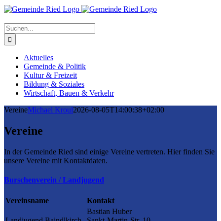
Suche
nach:
Aktuelles
Gemeinde & Politik
Kultur & Freizeit
Bildung & Soziales
Wirtschaft, Bauen & Verkehr
Vereine
Michael Kroul
2026-08-05T14:00:38+02:00
Vereine
In der Gemeinde Ried sind einige Vereine vertreten. Hier finden Sie
unsere Vereine mit Kontaktdaten.
Burschenverein / Landjugend
Vereinsname
Kontakt
Bastian Huber
Landjugend Baindlkirch
Sankt-Martin-Str. 10