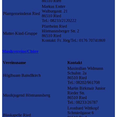
86510 Ried
Markus Entter
Walburgastr. 21
Pfarrgemeinderat Ried
86510 Ried
Tel.: 08233/2120222
Pfarrheim Ried
Hörmannsberger Str. 2
Mutter-Kind-Gruppe
86510 Ried
Kontakt: Fr. Jörg/Tel.: 0176 70741869
Musikvereine/Chöre
Vereinsname
Kontakt
Maximilian Widmann
Schulstr. 2a
Höglbuam Baindlkirch
86510 Ried
Tel.: 08202/961708
Martin Birkmair Junior
Rieder Str.
Musikjugend Hörmannsberg
86510 Ried
Tel.: 08233/26787
Leonhard Wittkopf
Schmiedgasse 6
Blaskapelle Ried