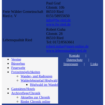
Paul Graf
Glonstr. 10b
Freie Wähler Gemeinschaft
86510 Ried
Ried e. V
0151/58955650
info@fw-ried.de
www.fw-ried.de
Robert Guha
Glonstr. 28
86510 Ried
Lebensqualität Ried
Tel: 0172/8563661
robert.guha@mnet-online.de
www.lebensqualität-ried.de
Kontakt
Vereine
Datenschutz
Bürgerbus
Impressum
Links
Feuerwehr
Freizeitmöglichkeiten
Wander- und Radtouren
Walderlebnispfad Höglwald
Höglwald im Wandel
Gaststätten/Hotels
Archivpflege/Chronik
Aktuelles zur Chronik
Rieder Chronik online