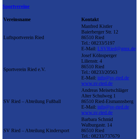
Sportvereine
Vereinsname
Kontakt
Manfred Kistler
Baierberger Str. 12
Luftsportverein Ried
86510 Ried
Tel.: 08233/5197
E-Mail:
LSVRied@gmx.de
Josef Kölnsperger
Lilienstr. 4
86510 Ried
Sportverein Ried e.V.
Tel.: 08233/20563
E-Mail:
info@sv-ried.de
www.sv-ried.de
Andreas Meisetschläger
Alter Schulweg 1
SV Ried – Abteilung Fußball
86510 Ried-Eismannsberg
E-Mail:
info@sv-ried.de
www.sv-ried.de
Barbara Schmid
Walburgastr. 14
SV Ried – Abteilung Kindersport
86510 Ried
Tel.: 08233/737679