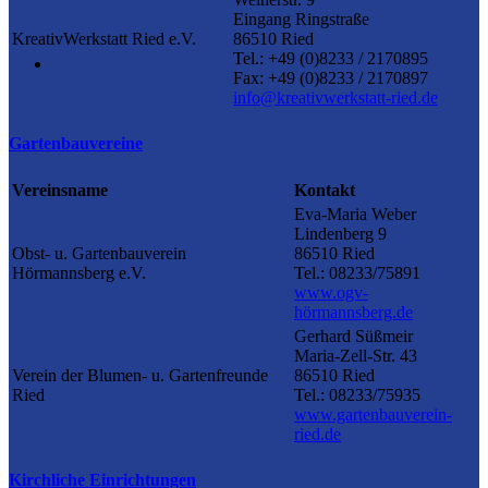
Eingang Ringstraße
KreativWerkstatt Ried e.V.
86510 Ried
Tel.: +49 (0)8233 / 2170895
Fax: +49 (0)8233 / 2170897
info@kreativwerkstatt-ried.de
Gartenbauvereine
Vereinsname
Kontakt
Eva-Maria Weber
Lindenberg 9
Obst- u. Gartenbauverein
86510 Ried
Hörmannsberg e.V.
Tel.: 08233/75891
www.ogv-
hörmannsberg.de
Gerhard Süßmeir
Maria-Zell-Str. 43
Verein der Blumen- u. Gartenfreunde
86510 Ried
Ried
Tel.: 08233/75935
www.gartenbauverein-
ried.de
Kirchliche Einrichtungen