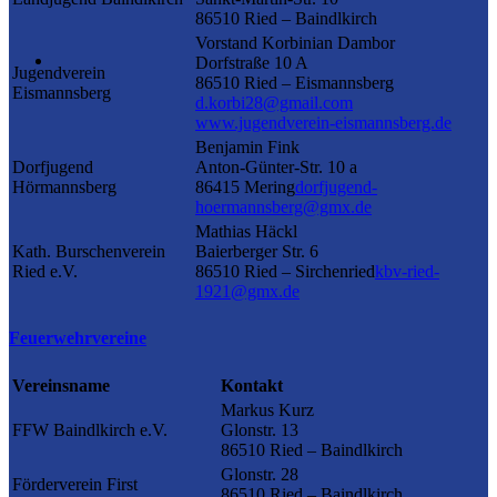
86510 Ried – Baindlkirch
Vorstand Korbinian Dambor
Dorfstraße 10 A
Jugendverein
86510 Ried – Eismannsberg
Eismannsberg
d.korbi28@gmail.com
www.jugendverein-eismannsberg.de
Benjamin Fink
Dorfjugend
Anton-Günter-Str. 10 a
Hörmannsberg
86415 Mering
dorfjugend-
hoermannsberg@gmx.de
Mathias Häckl
Kath. Burschenverein
Baierberger Str. 6
Ried e.V.
86510 Ried – Sirchenried
kbv-ried-
1921@gmx.de
Feuerwehrvereine
Vereinsname
Kontakt
Markus Kurz
FFW Baindlkirch e.V.
Glonstr. 13
86510 Ried – Baindlkirch
Glonstr. 28
Förderverein First
86510 Ried – Baindlkirch