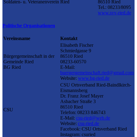
Soldaten- u. Veteranenverein Ried
86510 Ried
Tel.: 08233/8095
www.svv-ried.de
Politische Organisationen
Vereinsname
Kontakt
Elisabeth Fischer
Schmiedgasse 9
Bürgergemeinschaft in der
86510 Ried
Gemeinde Ried
08233-60570
BG Ried
E-Mail:
buergergemeinschaft.ried@gmail.com
Website:
www.bg-ried.de
CSU Ortsverband Ried-Baindlkirch-
Eismannsberg
Dr. Franz Josef Mayer
Asbacher Straße 3
86510 Ried
CSU
Telefon: 08233 846743
E-Mail:
csu-ried@web.de
Website:
csu-ried.de
Facebook: CSU Ortsverband Ried
Instagram: csuried