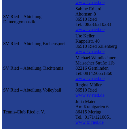
www.sv-ried.de
Sabine Erhard
Ahornstr. 8
SV Ried – Abteilung
86510 Ried
Damengymnastik
Tel.: 08233/210233
www.sv-ried.de
Ute Keller
Kappelstr. 40
SV Ried – Abteilung Breitensport
86510 Ried-Zillenberg
www.sv-ried.de
Michael Wundlechner
Maisacher Straße 11b
SV Ried – Abteilung Tischtennis
82216 Gernlinden
Tel: 08142/6551860
www.sv-ried.de
Regina Müller
SV Ried – Abteilung Volleyball
86510 Ried
www.sv-ried.de
Julia Maier
Am Krautgarten 6
Tennis-Club Ried e. V.
86415 Mering
Tel.: 0171/1210051
www.tc-ried.de