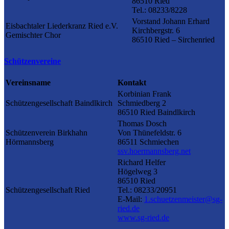
86510 Ried
Tel.: 08233/8228
Vorstand Johann Erhard
Eisbachtaler Liederkranz Ried e.V.
Kirchbergstr. 6
Gemischter Chor
86510 Ried – Sirchenried
Schützenvereine
Vereinsname
Kontakt
Korbinian Frank
Schützengesellschaft Baindlkirch
Schmiedberg 2
86510 Ried Baindlkirch
Thomas Dosch
Schützenverein Birkhahn
Von Thünefeldstr. 6
Hörmannsberg
86511 Schmiechen
ssv.hoermannsberg.net
Richard Helfer
Högelweg 3
86510 Ried
Schützengesellschaft Ried
Tel.: 08233/20951
E-Mail:
1.schuetzenmeister@sg-
ried.de
www.sg-ried.de