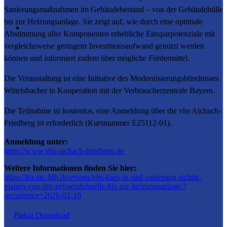
Sanierungsmaßnahmen im Gebäudebestand – von der Gebäudehülle
bis zur Heizungsanlage. Sie zeigt auf, wie durch eine optimale
Abstimmung aller Komponenten erhebliche Einsparpotenziale mit
vergleichsweise geringem Investitionsaufwand genutzt werden
können und informiert zudem über mögliche Fördermittel.
Die Veranstaltung ist eine Initiative des Modernisierungsbündnisses
Wittelsbacher in Kooperation mit der Verbraucherzentrale Bayern.
Die Teilnahme ist kostenlos, eine Anmeldung über die vhs Aichach-
Friedberg ist erforderlich (Kursnummer E25112-01).
Anmeldung unter:
https://www.vhs-aichach-friedberg.de
Weitere Informationen finden Sie hier:
https://lra-aic-fdb.de/events/vhs-kurs-in-ried-sanierung-richtig-
planen-von-der-gebaeudehuelle-bis-zur-heizungsanlage/?
occurrence=2026-02-10
Plakat Download