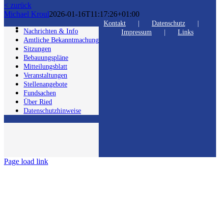
< zurück
Michael Kroul
2026-01-16T11:17:26+01:00
Kontakt
Datenschutz
Nachrichten & Info
Impressum
Links
Amtliche Bekanntmachung
Sitzungen
Bebauungspläne
Mitteilungsblatt
Veranstaltungen
Stellenangebote
Fundsachen
Über Ried
Datenschutzhinweise
Page load link
Nach
oben