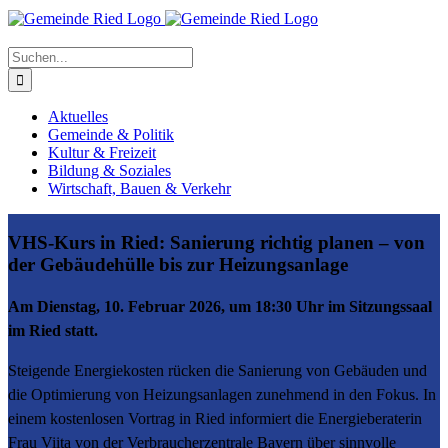
Suche
nach:
Aktuelles
Gemeinde & Politik
Kultur & Freizeit
Bildung & Soziales
Wirtschaft, Bauen & Verkehr
VHS-Kurs in Ried: Sanierung richtig planen – von
der Gebäudehülle bis zur Heizungsanlage
Am Dienstag, 10. Februar 2026, um 18:30 Uhr im Sitzungssaal
im Ried statt.
Steigende Energiekosten rücken die Sanierung von Gebäuden und
die Optimierung von Heizungsanlagen zunehmend in den Fokus. In
einem kostenlosen Vortrag in Ried informiert die Energieberaterin
Frau Viita von der Verbraucherzentrale Bayern über sinnvolle