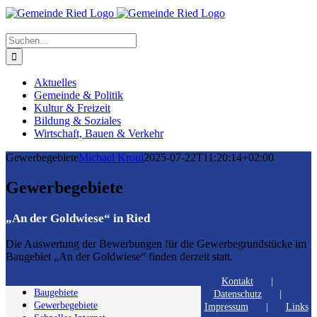
Suche
nach:
Aktuelles
Gemeinde & Politik
Kultur & Freizeit
Bildung & Soziales
Wirtschaft, Bauen & Verkehr
Gewerbegebiete
Michael Kroul
2025-07-22T11:20:14+02:00
Gewerbegebiete
„An der Goldwiese“ in Ried
Die Auswertung der Bewerbungen für die Gewerbegrundstücke im
Baugebiet „An der Goldwiese“ finden derzeit statt.
Kontakt
Baugebiete
Datenschutz
Gewerbegebiete
Impressum
Links