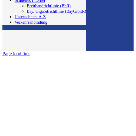
Schnelles Internet
Breitbandrichtlinie (BbR)
Bay. Gigabitrichtlinie (BayGibitR)
Unternehmen A-Z
Verkehrsanbindung
Page load link
Nach
oben