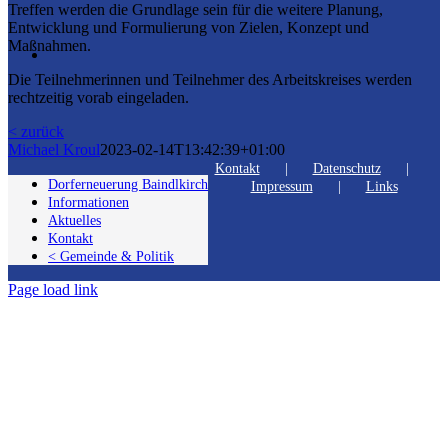
Treffen werden die Grundlage sein für die weitere Planung,
Entwicklung und Formulierung von Zielen, Konzept und
Maßnahmen.
Die Teilnehmerinnen und Teilnehmer des Arbeitskreises werden
rechtzeitig vorab eingeladen.
< zurück
Michael Kroul
2023-02-14T13:42:39+01:00
Kontakt
Datenschutz
Dorferneuerung Baindlkirch
Impressum
Links
Informationen
Aktuelles
Kontakt
< Gemeinde & Politik
Page load link
Nach
oben