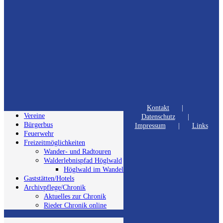
Kontakt
Vereine
Datenschutz
Bürgerbus
Impressum
Links
Feuerwehr
Freizeitmöglichkeiten
Wander- und Radtouren
Walderlebnispfad Höglwald
Höglwald im Wandel
Gaststätten/Hotels
Archivpflege/Chronik
Aktuelles zur Chronik
Rieder Chronik online