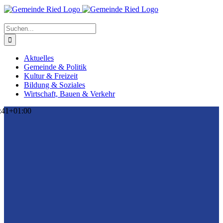
Suche
nach:
Aktuelles
Gemeinde & Politik
Kultur & Freizeit
Bildung & Soziales
Wirtschaft, Bauen & Verkehr
:41+01:00